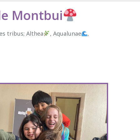
 de Montbui
s tribus; Althea
, Aqualunae
,