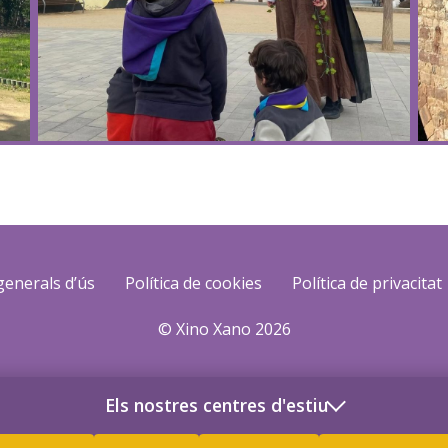
generals d’ús
Política de cookies
Política de privacitat
© Xino Xano 2026
Els nostres centres d'estiu