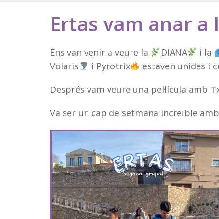
Ertas vam anar a l
Ens van venir a veure la
DIANA
i la
Volaris
i Pyrotrix
estaven unides i ce
Després vam veure una pel·lícula amb Tx
Va ser un cap de setmana increïble amb t