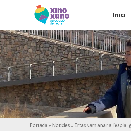
Inici
Portada
»
Noticies
»
Ertas vam anar a l’esplai 