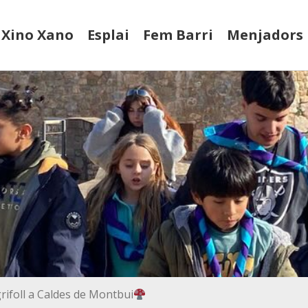
Xino Xano
Esplai
Fem Barri
Menjadors
grifoll a Caldes de Montbui