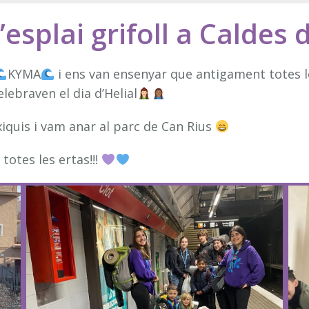
’esplai grifoll a Caldes
KYMA
i ens van ensenyar que antigament totes le
lebraven el dia d’Helial
iquis i vam anar al parc de Can Rius
otes les ertas!!!