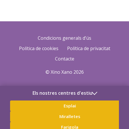
Condicions generals d’ús
Política de cookies
Política de privacitat
Contacte
© Xino Xano 2026
Els nostres centres d'estiu
Esplai
Miralletes
Farigola