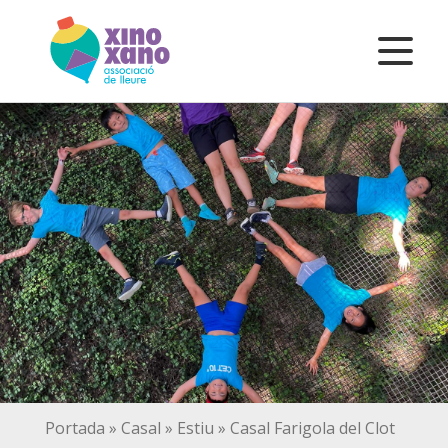
Portada
»
Casal
»
Estiu
»
Casal Farigola del Clot