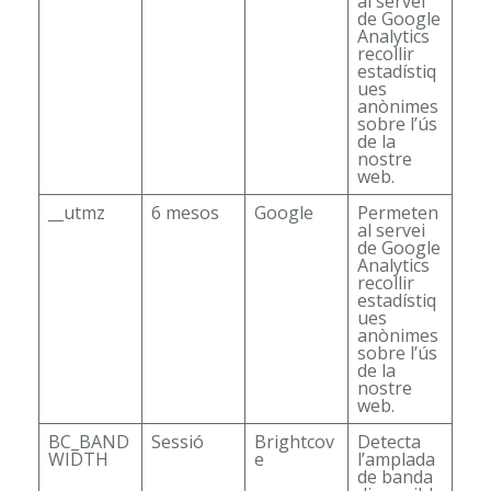
al servei
de Google
Analytics
recollir
estadístiq
ues
anònimes
sobre l’ús
de la
nostre
web.
__utmz
6 mesos
Google
Permeten
al servei
de Google
Analytics
recollir
estadístiq
ues
anònimes
sobre l’ús
de la
nostre
web.
BC_BAND
Sessió
Brightcov
Detecta
WIDTH
e
l’amplada
de banda