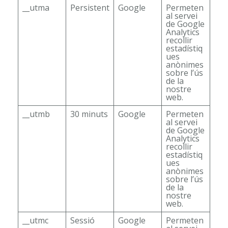
__utma
Persistent
Google
Permeten
al servei
de Google
Analytics
recollir
estadístiq
ues
anònimes
sobre l’ús
de la
nostre
web.
__utmb
30 minuts
Google
Permeten
al servei
de Google
Analytics
recollir
estadístiq
ues
anònimes
sobre l’ús
de la
nostre
web.
__utmc
Sessió
Google
Permeten