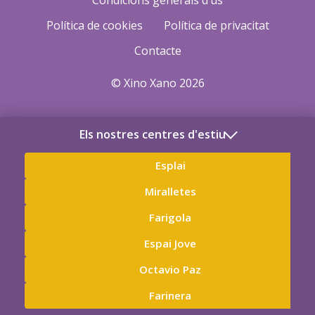
Condicions generals d’ús
Política de cookies
Política de privacitat
Contacte
© Xino Xano 2026
Els nostres centres d'estiu
Esplai
Miralletes
Farigola
Espai Jove
Octavio Paz
Farinera