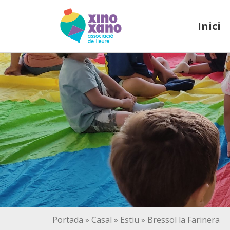
Inici
Portada
»
Casal
»
Estiu
»
Bressol la Farinera