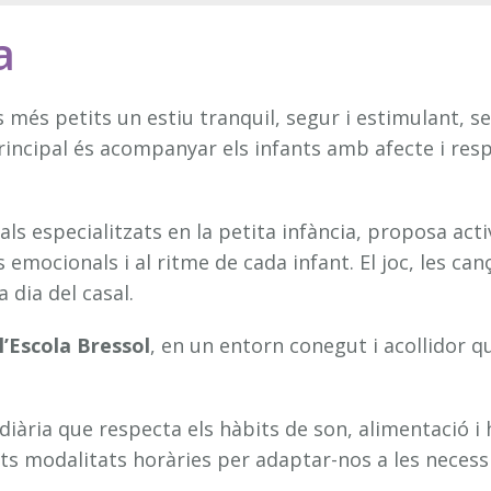
a
s més petits un estiu tranquil, segur i estimulant, s
principal és acompanyar els infants amb afecte i res
ls especialitzats en la petita infància, proposa act
mocionals i al ritme de cada infant. El joc, les canç
dia del casal.
l’Escola Bressol
, en un entorn conegut i acollidor que
diària que respecta els hàbits de son, alimentació i 
ents modalitats horàries per adaptar-nos a les necess