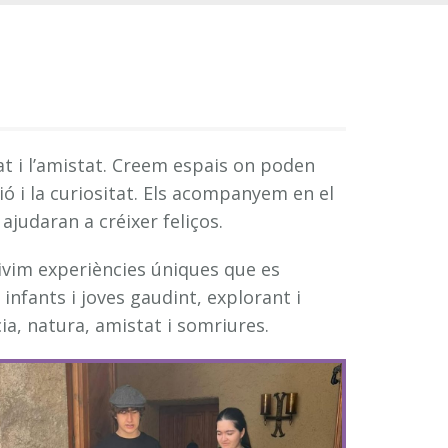
tat i l’amistat. Creem espais on poden
ó i la curiositat. Els acompanyem en el
judaran a créixer feliços.
ivim experiències úniques que es
nfants i joves gaudint, explorant i
a, natura, amistat i somriures.