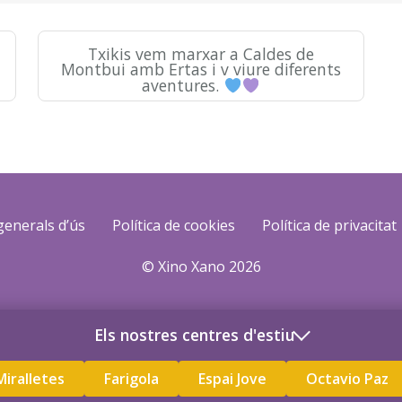
Txikis vem marxar a Caldes de
Montbui amb Ertas i v viure diferents
aventures.
generals d’ús
Política de cookies
Política de privacitat
© Xino Xano 2026
Els nostres centres d'estiu
Miralletes
Farigola
Espai Jove
Octavio Paz