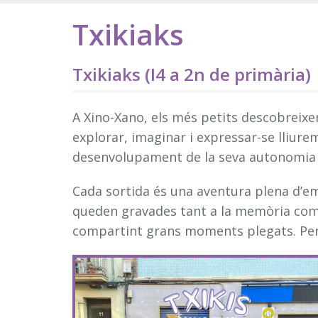
Txikiaks
Txikiaks (I4 a 2n de primària)
A Xino-Xano, els més petits descobreixen
explorar, imaginar i expressar-se lliure
desenvolupament de la seva autonomia i 
Cada sortida és una aventura plena d’e
queden gravades tant a la memòria com a
compartint grans moments plegats. Perqu