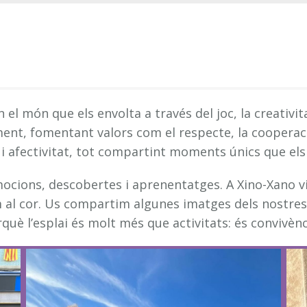
 el món que els envolta a través del joc, la creativi
ment, fomentant valors com el respecte, la cooperaci
afectivitat, tot compartint moments únics que els a
mocions, descobertes i aprenentatges. A Xino-Xano v
l cor. Us compartim algunes imatges dels nostres i
è l’esplai és molt més que activitats: és convivènci