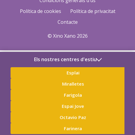
Condicions generals d’ús
Política de cookies
Política de privacitat
Contacte
© Xino Xano 2026
Els nostres centres d'estiu
Esplai
Miralletes
Farigola
Espai Jove
Octavio Paz
Farinera