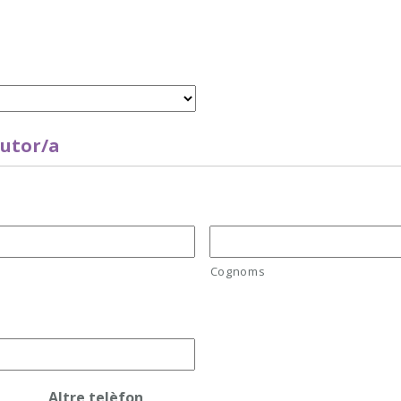
tutor/a
Cognoms
Altre telèfon