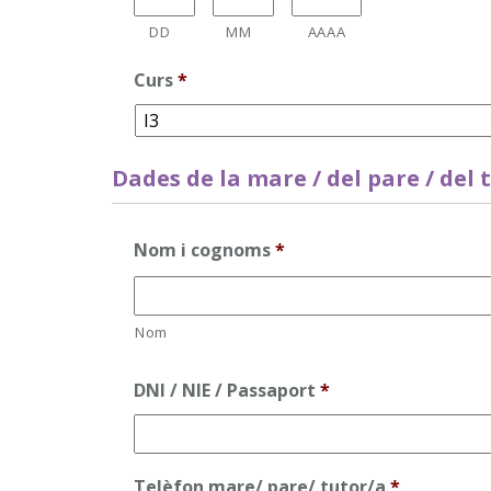
DD
MM
AAAA
Curs
*
Dades de la mare / del pare / del 
Nom i cognoms
*
Nom
DNI / NIE / Passaport
*
Telèfon mare/ pare/ tutor/a
*