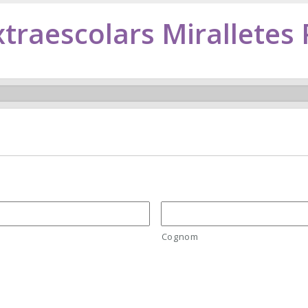
xtraescolars Miralletes
Cognom