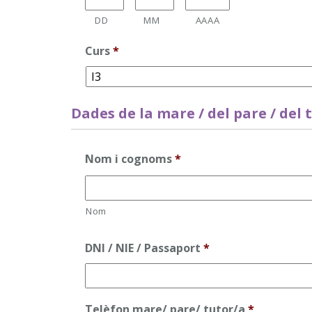
DD
MM
AAAA
Curs
*
Dades de la mare / del pare / del 
Nom i cognoms
*
Nom
DNI / NIE / Passaport
*
Telèfon mare/ pare/ tutor/a
*