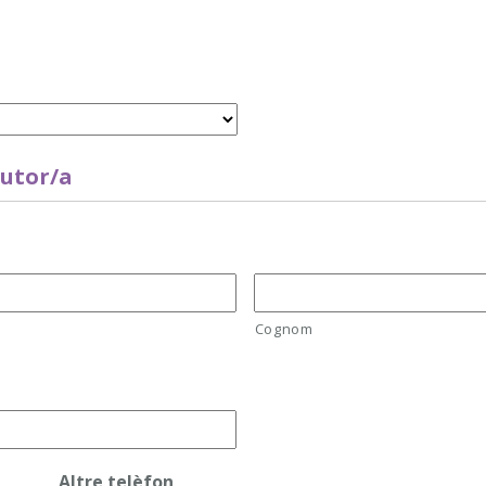
tutor/a
Cognom
Altre telèfon